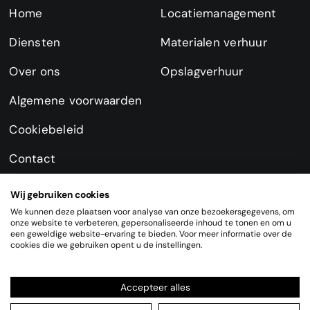
Home
Locatiemanagement
Diensten
Materialen verhuur
Over ons
Opslagverhuur
Algemene voorwaarden
Cookiebeleid
Contact
Wij gebruiken cookies
We kunnen deze plaatsen voor analyse van onze bezoekersgegevens, om
onze website te verbeteren, gepersonaliseerde inhoud te tonen en om u
een geweldige website-ervaring te bieden. Voor meer informatie over de
cookies die we gebruiken opent u de instellingen.
© 2026 Copyright
Accepteer alles
• All Rights Reserved • Powered by
Volle Smaken
•