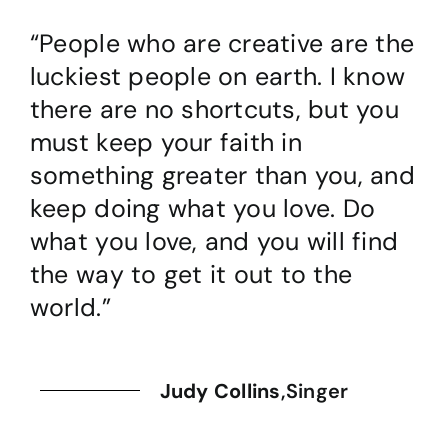
“People who are creative are the
“Nog nooit was een filmploeg zo
“Super fijn allemaal en bedankt
luckiest people on earth. I know
rustig te werk gegaan als jullie
voor de snelle afhandeling.
there are no shortcuts, but you
ploeg. Er werd netjes gewerkt,
Volgens mij is alles helemaal
must keep your faith in
de crew was beleefd, bewoners
goed zo.”
something greater than you, and
werden netjes te woord gestaan
keep doing what you love. Do
en de rotzooi werd opgeruimd
Amber Hooijmans
what you love, and you will find
en meegenomen. De
the way to get it out to the
buurtbewoners zijn blij verrast.
world.”
Jullie mogen terugkomen, als
alle filmploegen zo werken, dan
mocht er elke week gefilmd
Judy Collins
,
Singer
worden.”