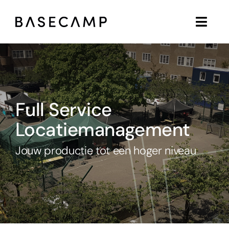
Ga
naar
inhoud
Full Service
Locatiemanagement
Jouw productie tot een hoger niveau