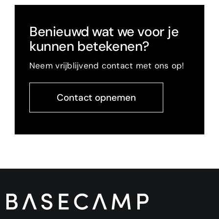
Voorzitter vereniging openbaar en
Benieuwd wat we voor je
leefbaar bt terrein
kunnen betekenen?
Neem vrijblijvend contact met ons op!
Contact opnemen